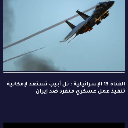
القناة 13 الإسرائيلية : تل أبيب تستعد لإمكانية
تنفيذ عمل عسكري منفرد ضد إيران