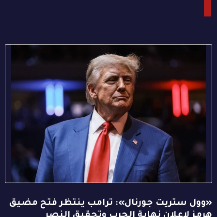
«وول ستريت جورنال»: ترامب ينتظر فتح مضيق
هرمز لإعلان نهاية الحرب وتحقيق النصر