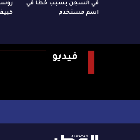
في السجن بسبب خطأ في
روسي
اسم مستخدم
كييف
فيديو