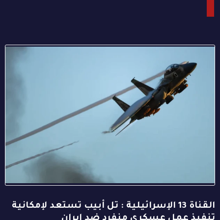
القناة 13 الإسرائيلية : تل أبيب تستعد لإمكانية
تنفيذ عمل عسكري منفرد ضد إيران