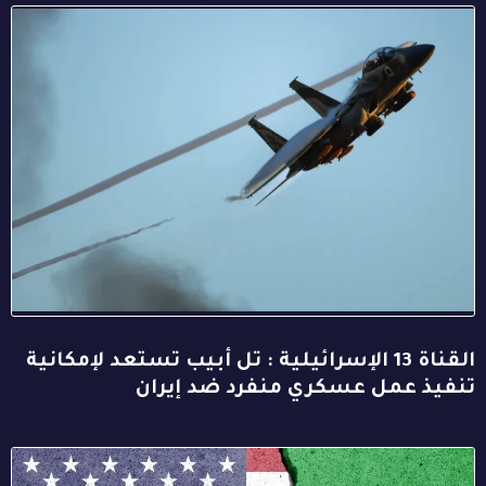
القناة 13 الإسرائيلية : تل أبيب تستعد لإمكانية
تنفيذ عمل عسكري منفرد ضد إيران