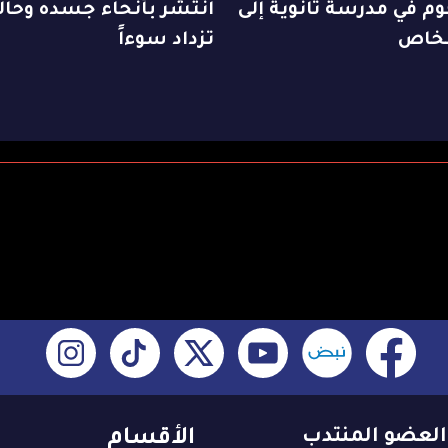
م في مدرسة ثانوية إلى
انتشر بأنحاء جسده وحال
تزداد سوءاً
العضو المنتدب
الأقسام