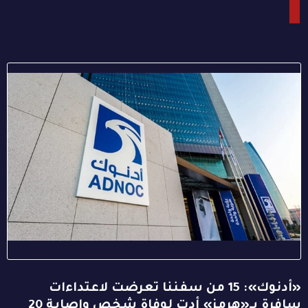
«أدنوك»: 15 من سفننا تعرضت لاعتداءات
سافرة بـ«هرمز» أدت لوفاة شخص وإصابة 20