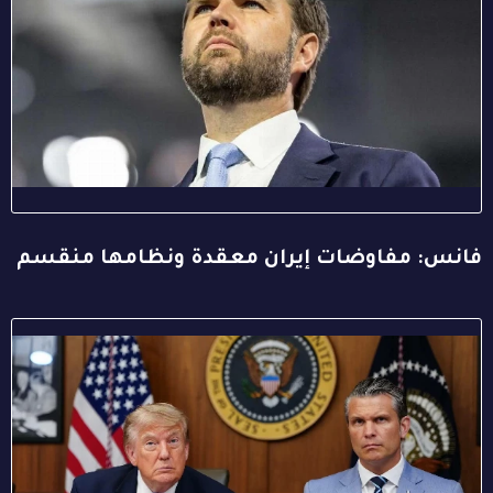
فانس: مفاوضات إيران معقدة ونظامها منقسم