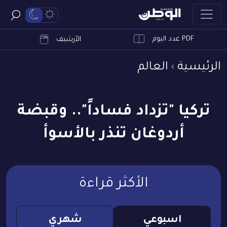
PDF عدد اليوم
ابحث
الأرشيف
الرئيسية
العالم
تركيا "تزداد فساداً".. وقبضة
أردوغان تنذر بالأسوأ
الأكثر قراءة
اسبوعي
شهري