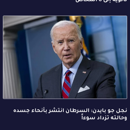
ثانوية إلى 8 أشخاص
نجل جو بايدن: السرطان انتشر بأنحاء جسده
وحالته تزداد سوءاً