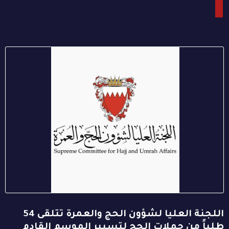
اللجنة العليا لشؤون الحج والعمرة تتلقى 54
طلباً من حملات الحج لتسيير الموسم القادم