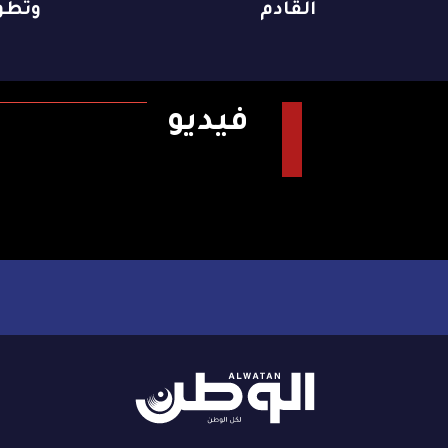
القادم
وتطو
فيديو