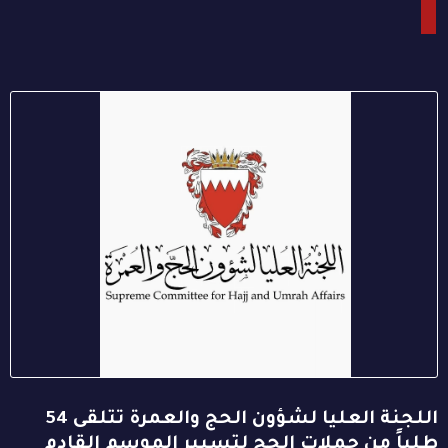
اللجنة العليا لشؤون الحج والعمرة تتلقى 54
طلباً من حملات الحج لتسيير الموسم القادم