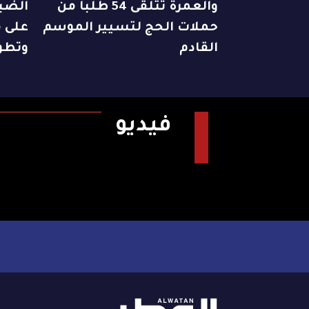
والعمرة تتلقى 54 طلباً من
الضبا
حملات الحج لتسيير الموسم
على م
القادم
وتطو
فيديو