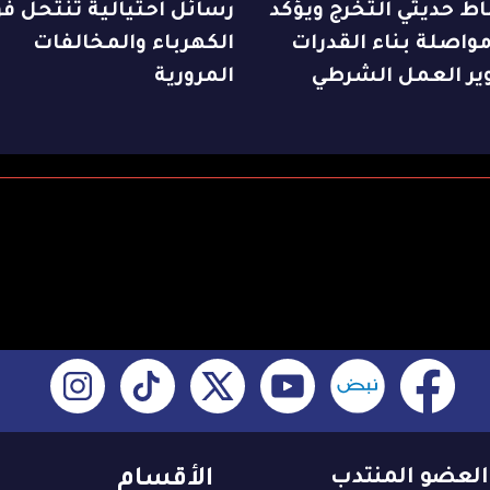
ط حديثي التخرج ويؤكد
رسائل احتيالية تنتحل فو
واصلة بناء القدرات
الكهرباء والمخالفات
ير العمل الشرطي
المرورية
العضو المنتدب
الأقسام