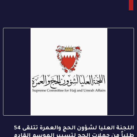
اللجنة العليا لشؤون الحج والعمرة تتلقى 54
طلباً من حملات الحج لتسيير الموسم القادم