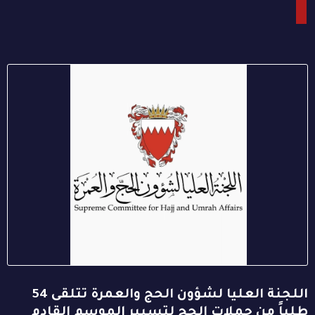
اللجنة العليا لشؤون الحج والعمرة تتلقى 54
طلباً من حملات الحج لتسيير الموسم القادم