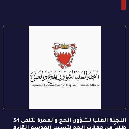
اللجنة العليا لشؤون الحج والعمرة تتلقى 54
طلباً من حملات الحج لتسيير الموسم القادم