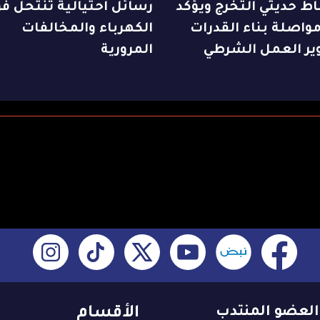
ط حديثي التخرج ويؤكد
رسائل احتيالية تنتحل فو
واصلة بناء القدرات
الكهرباء والمخالفات
ير العمل الشرطي
المرورية
العضو المنتدب
الأقسام