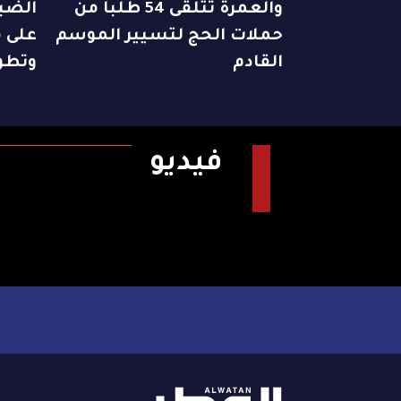
والعمرة تتلقى 54 طلباً من
الضبا
حملات الحج لتسيير الموسم
على م
القادم
وتطو
فيديو