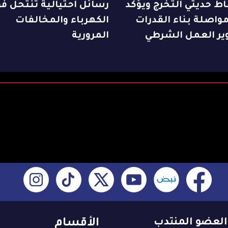
ط حديثي التخرج ويؤكد
رسائل احتيالية تنتحل فو
واصلة بناء القدرات
الكهرباء والمخالفات
ير العمل الشرطي
المرورية
العضو المنتدب
الأقسام