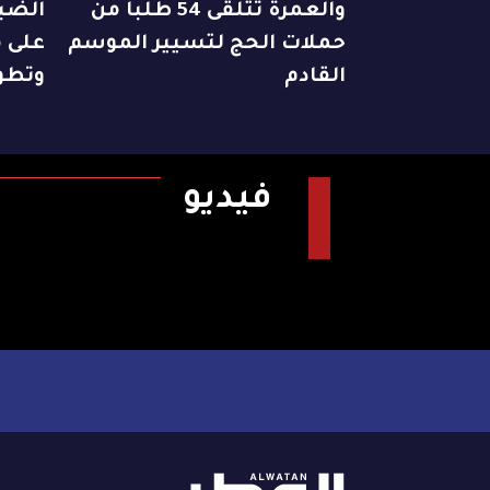
والعمرة تتلقى 54 طلباً من
الضبا
حملات الحج لتسيير الموسم
على م
القادم
وتطو
فيديو