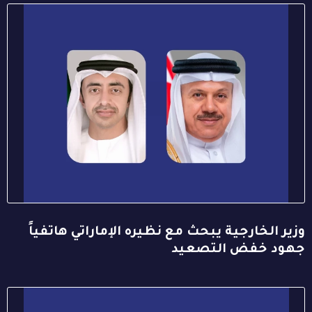
وزير الخارجية يبحث مع نظيره الإماراتي هاتفياً
جهود خفض التصعيد