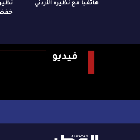
هاتفياً مع نظيره الأردني
نظيره
خفض 
فيديو