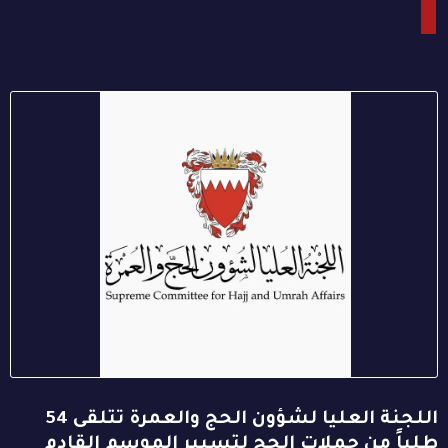
اللجنة العليا لشؤون الحج والعمرة تتلقى 54
طلباً من حملات الحج لتسيير الموسم القادم