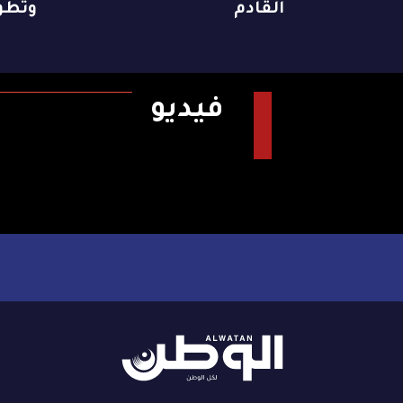
القادم
وتطو
فيديو