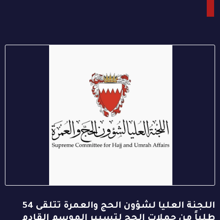
اللجنة العليا لشؤون الحج والعمرة تتلقى 54
طلباً من حملات الحج لتسيير الموسم القادم