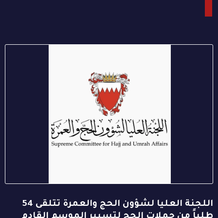
اللجنة العليا لشؤون الحج والعمرة تتلقى 54
طلباً من حملات الحج لتسيير الموسم القادم