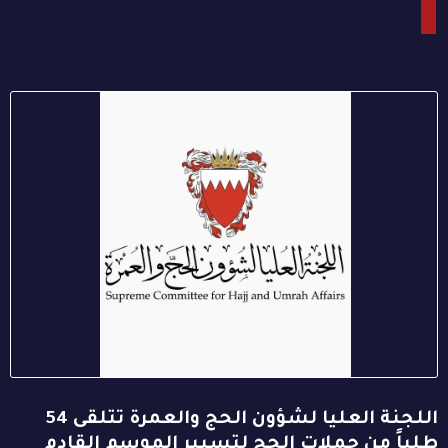
اللجنة العليا لشؤون الحج والعمرة تتلقى 54
طلباً من حملات الحج لتسيير الموسم القادم