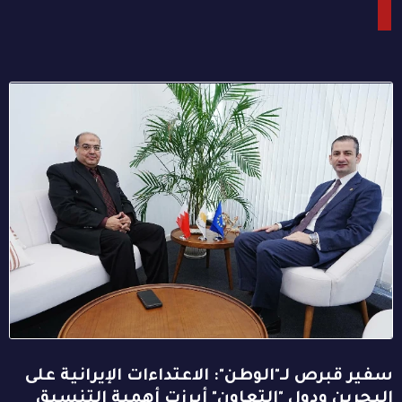
سفير قبرص لـ"الوطن": الاعتداءات الإيرانية على
البحرين ودول "التعاون" أبرزت أهمية التنسيق