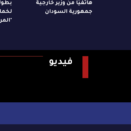
هاتفيًا من وزير خارجية
بطول
جمهورية السودان
لخماس
"المر
فيديو