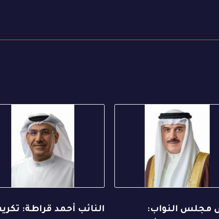
 مجلس النواب:
النائب أحمد قراطة: تكريم