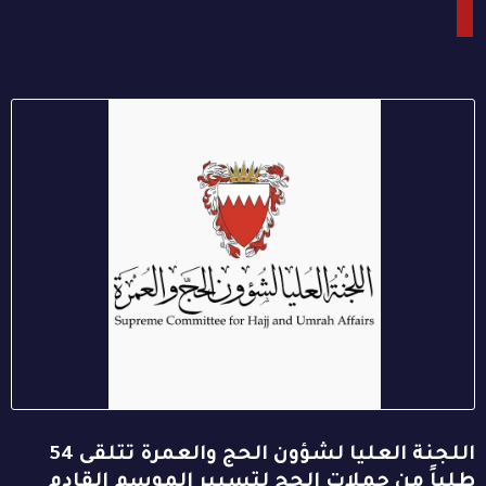
اللجنة العليا لشؤون الحج والعمرة تتلقى 54
طلباً من حملات الحج لتسيير الموسم القادم