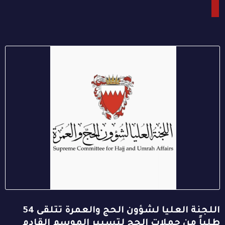
اللجنة العليا لشؤون الحج والعمرة تتلقى 54
طلباً من حملات الحج لتسيير الموسم القادم