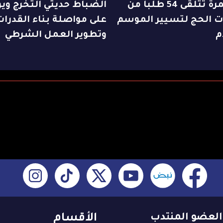
والعمرة تتلقى 54 طلباً من
الضباط حديثي التخرج ويؤ
ت الحج لتسيير الموسم
على مواصلة بناء القدرات
م
وتطوير العمل الشرطي
العضو المنتدب
الأقسام