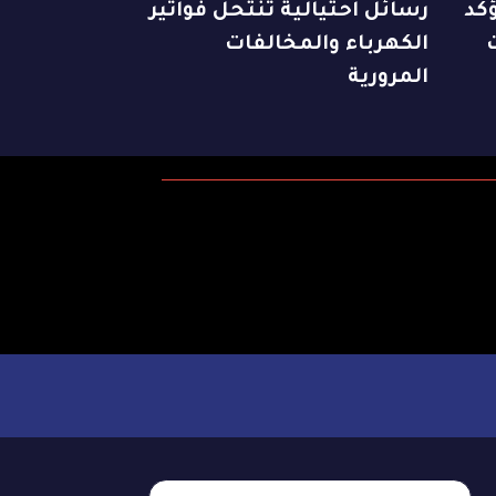
كد
رسائل احتيالية تنتحل فواتير
الكهرباء والمخالفات
المرورية