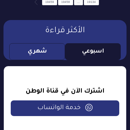
19459
19458
...
19134
الأكثر قراءة
اسبوعي
شهري
اشترك الآن في قناة الوطن
خدمة الواتساب