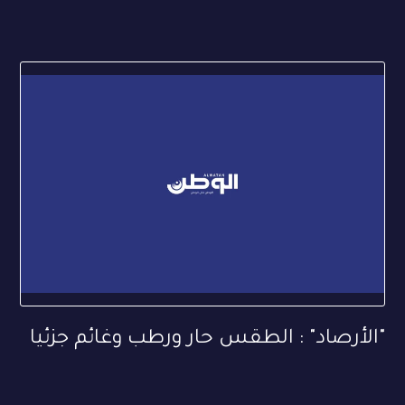
"الأرصاد" : الطقس حار ورطب وغائم جزئيا