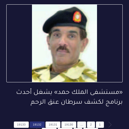
«مستشفى الملك حمد» يشغل أحدث
برنامج لكشف سرطان عنق الرحم
19133
19132
19131
19130
...
2
1