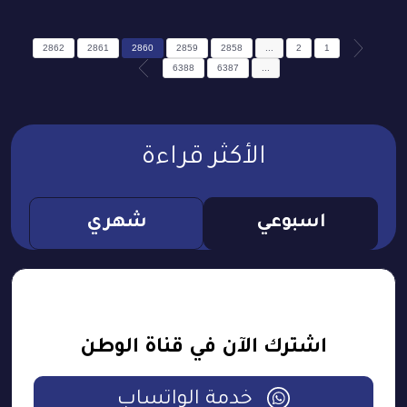
2862
2861
2860
2859
2858
...
2
1
6388
6387
...
الأكثر قراءة
اسبوعي
شهري
اشترك الآن في قناة الوطن
خدمة الواتساب