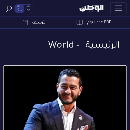
PDF عدد اليوم
ابحث
الأرشيف
اﻟﺮﺋﻴﺴﻴﺔ
- World