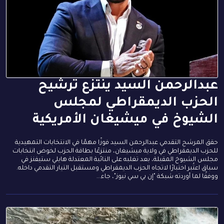
عبدالرحمن السيد ينتزع ترشيح
الحزب الديمقراطي لمجلس
الشيوخ في ميشيغان الأمريكية
حقق المرشح التقدمي عبدالرحمن السيد فوزًا مهمًا في الانتخابات التمهيدية
للحزب الديمقراطي في ولاية ميشيغان، منتزعًا بطاقة الحزب لخوض انتخابات
مجلس الشيوخ المقبلة، بعد تغلبه على النائبة المعتدلة هايلي ستيفنز في
سباق اعتُبر اختبارًا لاتجاه الحزب الديمقراطي ومستقبل التيار التقدمي داخله.
ووفقًا لما أوردته شبكة "إن بي سي نيوز"، جاء...