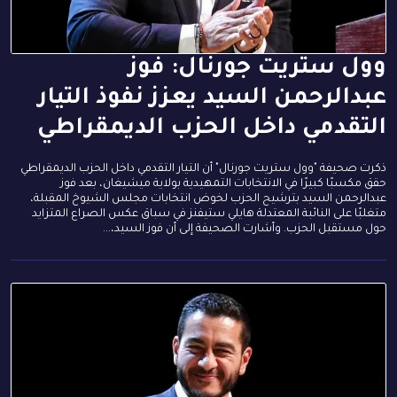
وول ستريت جورنال: فوز
عبدالرحمن السيد يعزز نفوذ التيار
التقدمي داخل الحزب الديمقراطي
ذكرت صحيفة "وول ستريت جورنال" أن التيار التقدمي داخل الحزب الديمقراطي
حقق مكسبًا كبيرًا في الانتخابات التمهيدية بولاية ميشيغان، بعد فوز
عبدالرحمن السيد بترشيح الحزب لخوض انتخابات مجلس الشيوخ المقبلة،
متغلبًا على النائبة المعتدلة هايلي ستيفنز في سباق عكس الصراع المتزايد
حول مستقبل الحزب. وأشارت الصحيفة إلى أن فوز السيد،...