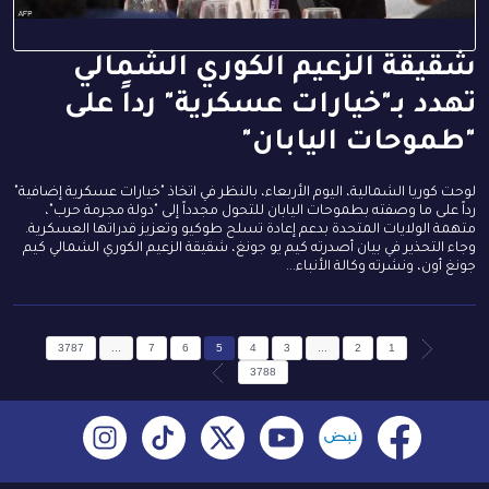
شقيقة الزعيم الكوري الشمالي
تهدد بـ"خيارات عسكرية" رداً على
"طموحات اليابان"
لوحت كوريا الشمالية، اليوم الأربعاء، بالنظر في اتخاذ "خيارات عسكرية إضافية"
رداً على ما وصفته بطموحات اليابان للتحول مجدداً إلى "دولة مجرمة حرب"،
متهمة الولايات المتحدة بدعم إعادة تسلح طوكيو وتعزيز قدراتها العسكرية.
وجاء التحذير في بيان أصدرته كيم يو جونغ، شقيقة الزعيم الكوري الشمالي كيم
جونغ أون، ونشرته وكالة الأنباء...
3787
...
7
6
5
4
3
...
2
1
3788