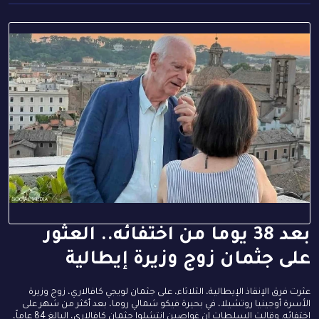
بعد 38 يوما من اختفائه.. العثور
على جثمان زوج وزيرة إيطالية
عثرت فرق الإنقاذ الإيطالية، الثلاثاء، على جثمان لويجي كافالاري، زوج وزيرة
الأسرة أوجينيا روتشيلا، في بحيرة فيكو شمالي روما، بعد أكثر من شهر على
اختفائه. وقالت السلطات إن غواصين انتشلوا جثمان كافالاري، البالغ 84 عاماً،