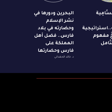
َّامِية
البحرين ودورها في
نشر الإسلام
..استراتيجية
وحضارته في بلاد
ِخُ مفهوم
فارس.. فضل أهل
َّامل
المملكة على
فارس وحضارتها
د. خالد الحمداني