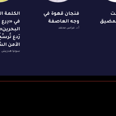
ت
فنجان قهوة في
الكلمة الس
لمضيق
وجه العاصفة
في «دِرع
أ.د. فراس محمد
البحرين»
رَدع تُرسّ
الأمن الش
سونيا هدريش