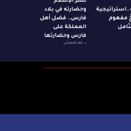
نشر الإسلام
..استراتيجية
وحضارته في بلاد
ِخُ مفهوم
فارس.. فضل أهل
َّامل
المملكة على
فارس وحضارتها
د. خالد الحمداني