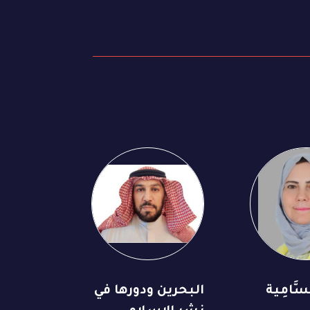
َّامِية
البحرين ودورها في