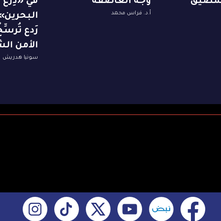
لمضيق
وجه العاصفة
في «دِرع
أ.د. فراس محمد
البحرين»
رَدع تُرسّ
الأمن الش
سونيا هدريش