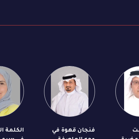
ت
فنجان قهوة في
الكلمة الس