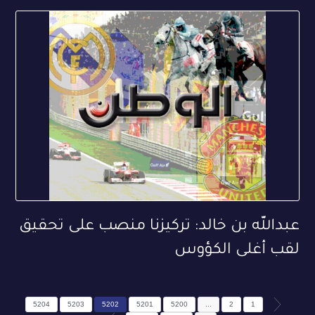
عبدالله بن خالد: تركيزنا منصب على تحقيق
لقب أغلى الكؤوس
5204
5203
5202
5201
5200
...
2
1