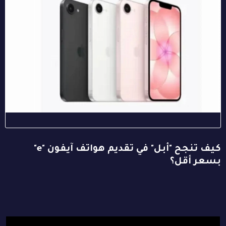
كيف تنجح "أبل" في تقديم هواتف آيفون "e"
بسعر أقل؟