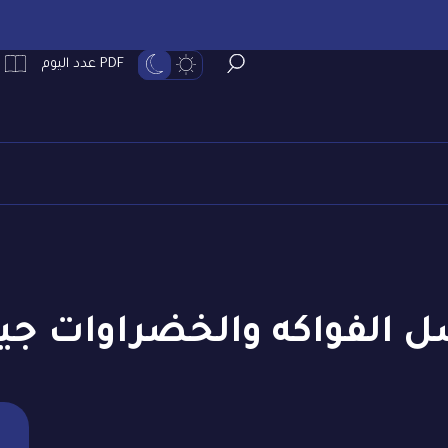
PDF عدد اليوم
 الفواكه والخضراوات جيدً