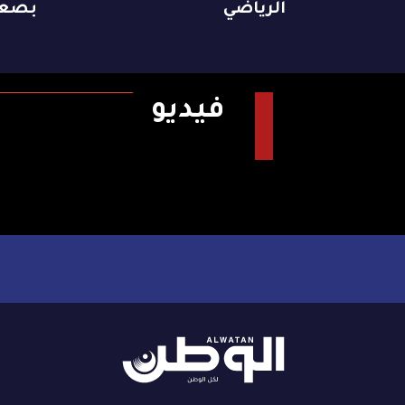
الرياضي
بصعق
فيديو