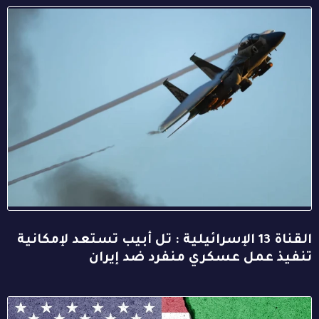
القناة 13 الإسرائيلية : تل أبيب تستعد لإمكانية
تنفيذ عمل عسكري منفرد ضد إيران