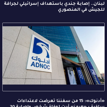
لبنان.. إصابة جندي باستهداف إسرائيلي لجرافة
للجيش في المنصوري
«أدنوك»: 15 من سفننا تعرضت لاعتداءات