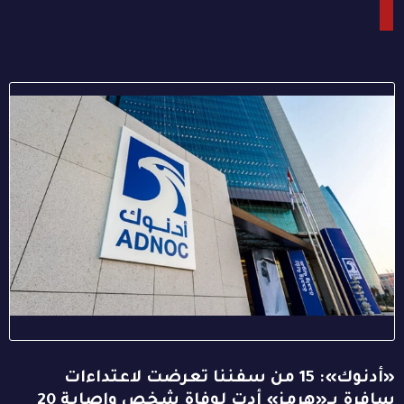
«أدنوك»: 15 من سفننا تعرضت لاعتداءات
سافرة بـ«هرمز» أدت لوفاة شخص وإصابة 20