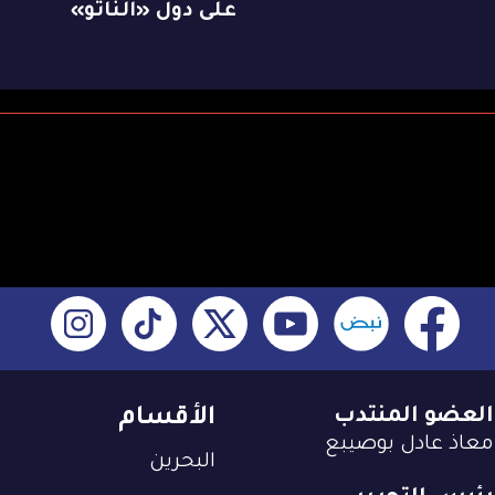
على دول «الناتو»
العضو المنتدب
الأقسام
معاذ عادل بوصيبع
البحرين