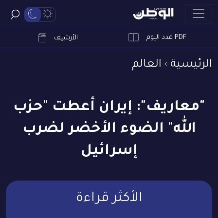
PDF عدد اليوم
ابحث
الأرشيف
الرئيسية
العالم
"معاريف": إيران أعطت "حزب
الله" الضوء الأخضر لضرب
إسرائيل
الأكثر قراءة