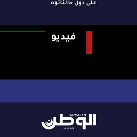
على دول «الناتو»
فيديو