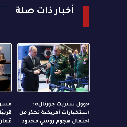
أخبار ذات صلة
«وول ستريت جورنال»:
مسؤول
استخبارات أمريكية تحذر من
قريبً
احتمال هجوم روسي محدود
عُما