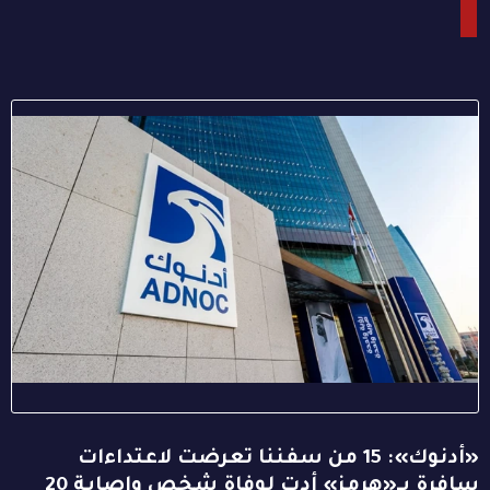
«أدنوك»: 15 من سفننا تعرضت لاعتداءات
سافرة بـ«هرمز» أدت لوفاة شخص وإصابة 20