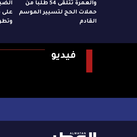
والعمرة تتلقى 54 طلباً من
الضبا
حملات الحج لتسيير الموسم
على م
القادم
وتطو
فيديو