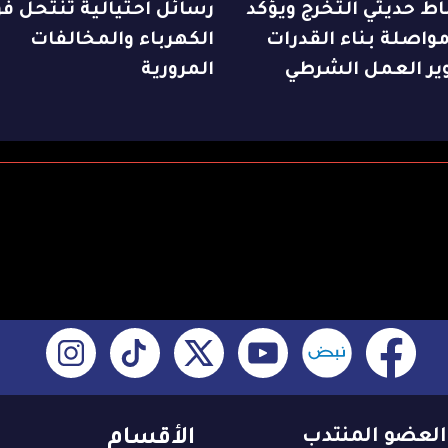
ط حديثي التخرج ويؤكد
رسائل احتيالية تنتحل فو
واصلة بناء القدرات
الكهرباء والمخالفات
ير العمل الشرطي
المرورية
العضو المنتدب
الأقسام