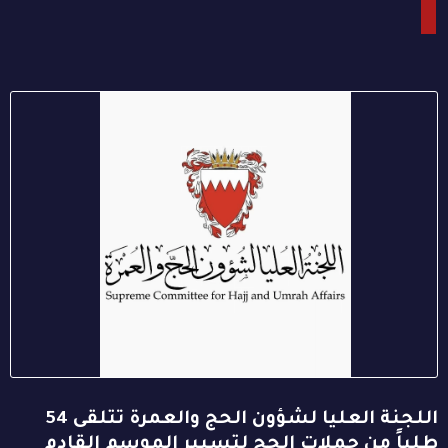
اللجنة العليا لشؤون الحج والعمرة تتلقى 54
طلباً من حملات الحج لتسيير الموسم القادم