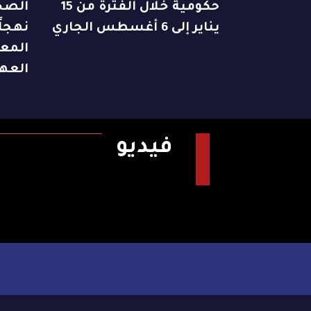
حكومية خلال الفترة من 15
الصح
يناير إلى 6 أغسطس الجاري
نهجاً
المع
العه
فيديو